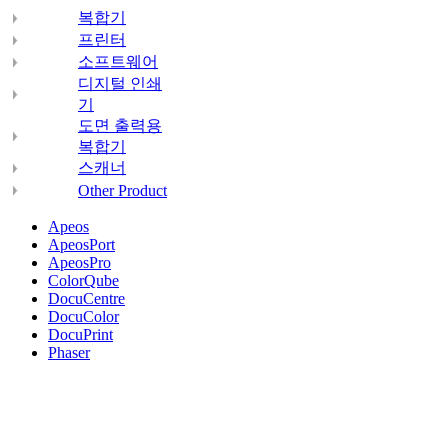
복합기
프린터
소프트웨어
디지털 인쇄
기
도면 출력용
복합기
스캐너
Other Product
Apeos
ApeosPort
ApeosPro
ColorQube
DocuCentre
DocuColor
DocuPrint
Phaser