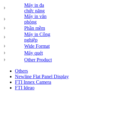
Máy in đa
chức năng
Máy in văn
phòng
Phần mềm
Máy in Công
nghiệp
Wide Format
Máy quét
Other Product
Others
Newline Flat Panel Display
FTI Innex Camera
FTI Ideao