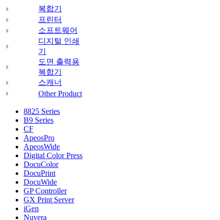
복합기
프린터
소프트웨어
디지털 인쇄
기
도면 출력용
복합기
스캐너
Other Product
8825 Series
B9 Series
CF
ApeosPro
ApeosWide
Digital Color Press
DocuColor
DocuPrint
DocuWide
GP Controller
GX Print Server
iGen
Nuvera