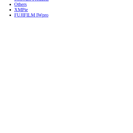
Others
XMPie
FUJIFILM IWpro