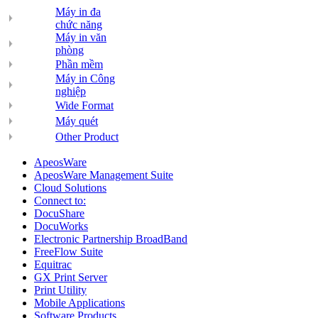
Máy in đa
chức năng
Máy in văn
phòng
Phần mềm
Máy in Công
nghiệp
Wide Format
Máy quét
Other Product
ApeosWare
ApeosWare Management Suite
Cloud Solutions
Connect to:
DocuShare
DocuWorks
Electronic Partnership BroadBand
FreeFlow Suite
Equitrac
GX Print Server
Print Utility
Mobile Applications
Software Products