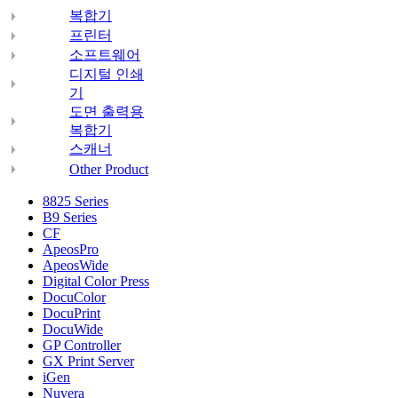
복합기
프린터
소프트웨어
디지털 인쇄
기
도면 출력용
복합기
스캐너
Other Product
8825 Series
B9 Series
CF
ApeosPro
ApeosWide
Digital Color Press
DocuColor
DocuPrint
DocuWide
GP Controller
GX Print Server
iGen
Nuvera