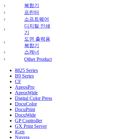
복합기
프린터
소프트웨어
디지털 인쇄
기
도면 출력용
복합기
스캐너
Other Product
8825 Series
B9 Series
CF
ApeosPro
ApeosWide
Digital Color Press
DocuColor
DocuPrint
DocuWide
GP Controller
GX Print Server
iGen
Nuvera