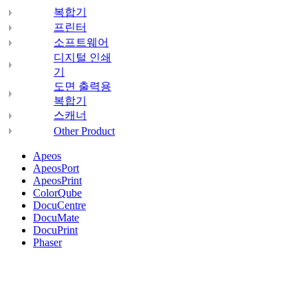
복합기
프린터
소프트웨어
디지털 인쇄
기
도면 출력용
복합기
스캐너
Other Product
Apeos
ApeosPort
ApeosPrint
ColorQube
DocuCentre
DocuMate
DocuPrint
Phaser