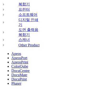
복합기
프린터
소프트웨어
디지털 인쇄
기
도면 출력용
복합기
스캐너
Other Product
Apeos
ApeosPort
ApeosPrint
ColorQube
DocuCentre
DocuMate
DocuPrint
Phaser