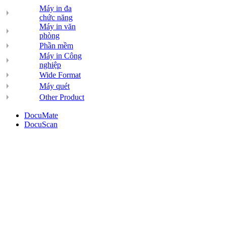
Máy in đa
chức năng
Máy in văn
phòng
Phần mềm
Máy in Công
nghiệp
Wide Format
Máy quét
Other Product
DocuMate
DocuScan