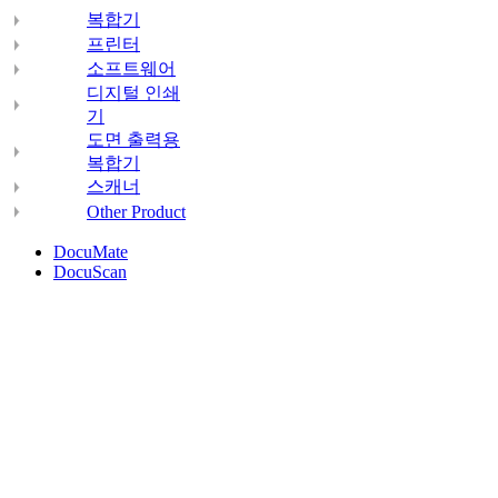
복합기
프린터
소프트웨어
디지털 인쇄
기
도면 출력용
복합기
스캐너
Other Product
DocuMate
DocuScan