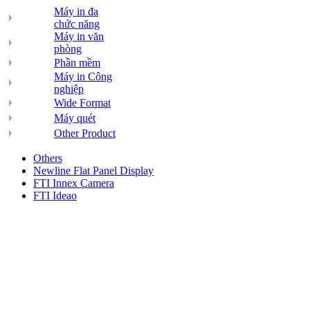
Máy in đa
chức năng
Máy in văn
phòng
Phần mềm
Máy in Công
nghiệp
Wide Format
Máy quét
Other Product
Others
Newline Flat Panel Display
FTI Innex Camera
FTI Ideao