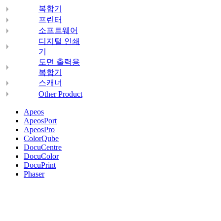
복합기
프린터
소프트웨어
디지털 인쇄
기
도면 출력용
복합기
스캐너
Other Product
Apeos
ApeosPort
ApeosPro
ColorQube
DocuCentre
DocuColor
DocuPrint
Phaser