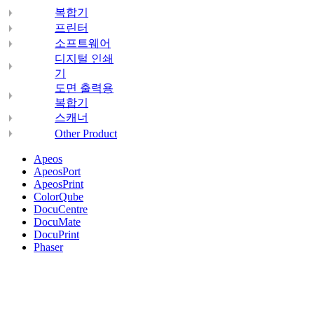
복합기
프린터
소프트웨어
디지털 인쇄
기
도면 출력용
복합기
스캐너
Other Product
Apeos
ApeosPort
ApeosPrint
ColorQube
DocuCentre
DocuMate
DocuPrint
Phaser