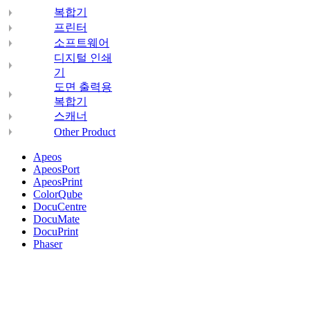
복합기
프린터
소프트웨어
디지털 인쇄
기
도면 출력용
복합기
스캐너
Other Product
Apeos
ApeosPort
ApeosPrint
ColorQube
DocuCentre
DocuMate
DocuPrint
Phaser