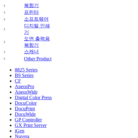
복합기
프린터
소프트웨어
디지털 인쇄
기
도면 출력용
복합기
스캐너
Other Product
8825 Series
B9 Series
CF
ApeosPro
ApeosWide
Digital Color Press
DocuColor
DocuPrint
DocuWide
GP Controller
GX Print Server
iGen
Nuvera