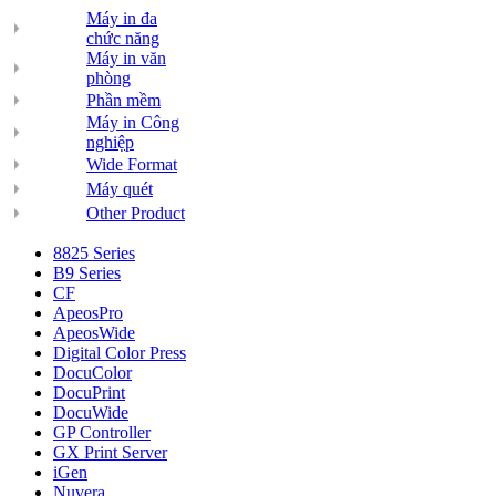
Máy in đa
chức năng
Máy in văn
phòng
Phần mềm
Máy in Công
nghiệp
Wide Format
Máy quét
Other Product
8825 Series
B9 Series
CF
ApeosPro
ApeosWide
Digital Color Press
DocuColor
DocuPrint
DocuWide
GP Controller
GX Print Server
iGen
Nuvera