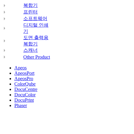
복합기
프린터
소프트웨어
디지털 인쇄
기
도면 출력용
복합기
스캐너
Other Product
Apeos
ApeosPort
ApeosPro
ColorQube
DocuCentre
DocuColor
DocuPrint
Phaser