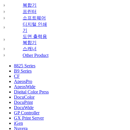
복합기
프린터
소프트웨어
디지털 인쇄
기
도면 출력용
복합기
스캐너
Other Product
8825 Series
B9 Series
CF
ApeosPro
ApeosWide
Digital Color Press
DocuColor
DocuPrint
DocuWide
GP Controller
GX Print Server
iGen
Nuvera