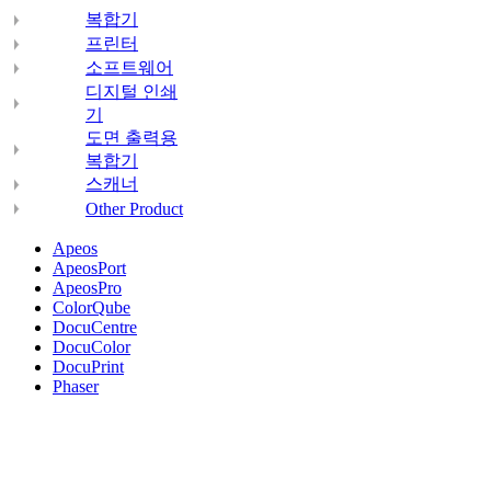
복합기
프린터
소프트웨어
디지털 인쇄
기
도면 출력용
복합기
스캐너
Other Product
Apeos
ApeosPort
ApeosPro
ColorQube
DocuCentre
DocuColor
DocuPrint
Phaser