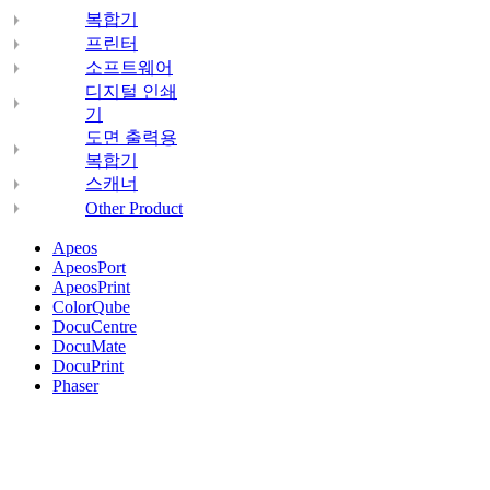
복합기
프린터
소프트웨어
디지털 인쇄
기
도면 출력용
복합기
스캐너
Other Product
Apeos
ApeosPort
ApeosPrint
ColorQube
DocuCentre
DocuMate
DocuPrint
Phaser