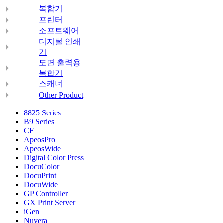
복합기
프린터
소프트웨어
디지털 인쇄
기
도면 출력용
복합기
스캐너
Other Product
8825 Series
B9 Series
CF
ApeosPro
ApeosWide
Digital Color Press
DocuColor
DocuPrint
DocuWide
GP Controller
GX Print Server
iGen
Nuvera