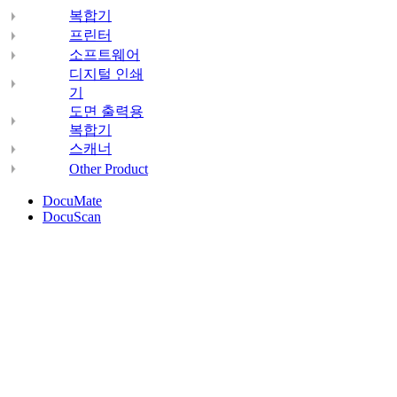
복합기
프린터
소프트웨어
디지털 인쇄
기
도면 출력용
복합기
스캐너
Other Product
DocuMate
DocuScan