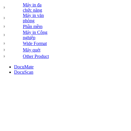
Máy in đa
chức năng
Máy in văn
phòng
Phần mềm
Máy in Công
nghiệp
Wide Format
Máy quét
Other Product
DocuMate
DocuScan