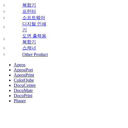
복합기
프린터
소프트웨어
디지털 인쇄
기
도면 출력용
복합기
스캐너
Other Product
Apeos
ApeosPort
ApeosPrint
ColorQube
DocuCentre
DocuMate
DocuPrint
Phaser