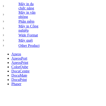
Máy in đa
chức năng
Máy in văn
phòng
Phần mềm
Máy in Công
nghiệp
Wide Format
Máy quét
Other Product
Apeos
ApeosPort
ApeosPrint
ColorQube
DocuCentre
DocuMate
DocuPrint
Phaser