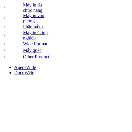
Máy in đa
chức năng
Máy in văn
phòng
Phần mềm
Máy in Công
nghiệp
Wide Format
Máy quét
Other Product
ApeosWide
DocuWide