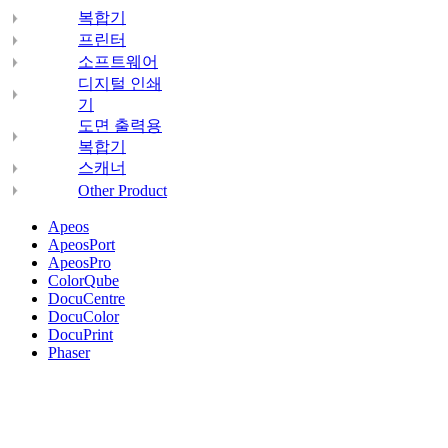
복합기
프린터
소프트웨어
디지털 인쇄
기
도면 출력용
복합기
스캐너
Other Product
Apeos
ApeosPort
ApeosPro
ColorQube
DocuCentre
DocuColor
DocuPrint
Phaser