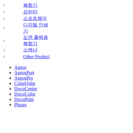
복합기
프린터
소프트웨어
디지털 인쇄
기
도면 출력용
복합기
스캐너
Other Product
Apeos
ApeosPort
ApeosPro
ColorQube
DocuCentre
DocuColor
DocuPrint
Phaser