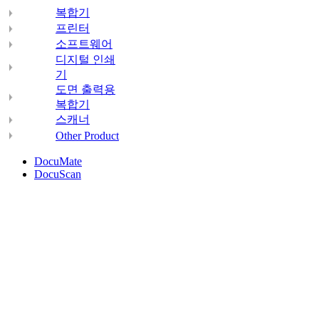
복합기
프린터
소프트웨어
디지털 인쇄
기
도면 출력용
복합기
스캐너
Other Product
DocuMate
DocuScan