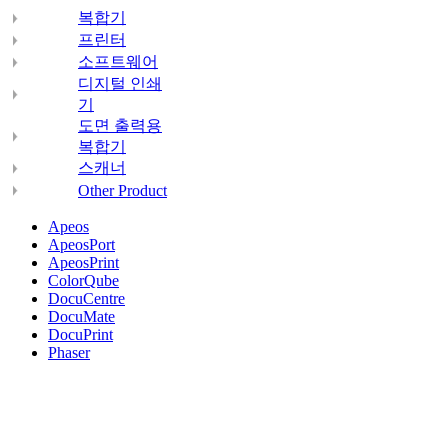
복합기
프린터
소프트웨어
디지털 인쇄
기
도면 출력용
복합기
스캐너
Other Product
Apeos
ApeosPort
ApeosPrint
ColorQube
DocuCentre
DocuMate
DocuPrint
Phaser