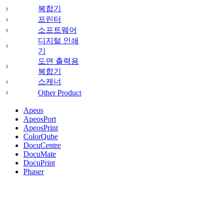
복합기
프린터
소프트웨어
디지털 인쇄
기
도면 출력용
복합기
스캐너
Other Product
Apeos
ApeosPort
ApeosPrint
ColorQube
DocuCentre
DocuMate
DocuPrint
Phaser