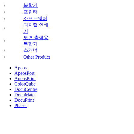
복합기
프린터
소프트웨어
디지털 인쇄
기
도면 출력용
복합기
스캐너
Other Product
Apeos
ApeosPort
ApeosPrint
ColorQube
DocuCentre
DocuMate
DocuPrint
Phaser