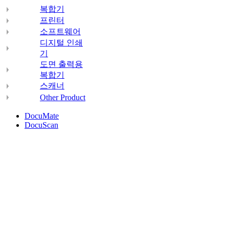
복합기
프린터
소프트웨어
디지털 인쇄
기
도면 출력용
복합기
스캐너
Other Product
DocuMate
DocuScan