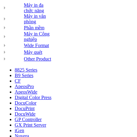
Máy in đa
chức năng
Máy in văn
phòng
Phần mềm
Máy in Công
nghiệp
Wide Format
Máy quét
Other Product
8825 Series
B9 Series
CF
ApeosPro
ApeosWide
Digital Color Press
DocuColor
DocuPrint
DocuWide
GP Controller
GX Print Server
iGen
Nuvera