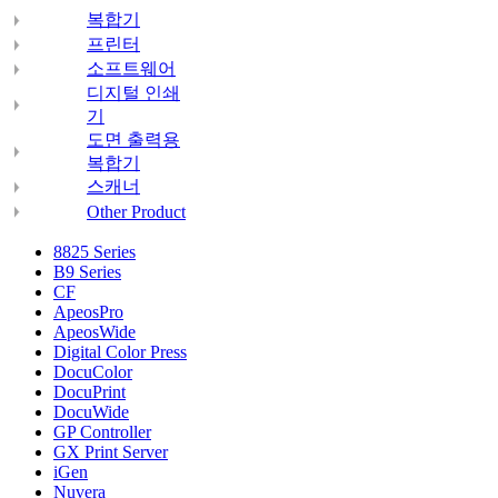
복합기
프린터
소프트웨어
디지털 인쇄
기
도면 출력용
복합기
스캐너
Other Product
8825 Series
B9 Series
CF
ApeosPro
ApeosWide
Digital Color Press
DocuColor
DocuPrint
DocuWide
GP Controller
GX Print Server
iGen
Nuvera