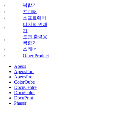
복합기
프린터
소프트웨어
디지털 인쇄
기
도면 출력용
복합기
스캐너
Other Product
Apeos
ApeosPort
ApeosPro
ColorQube
DocuCentre
DocuColor
DocuPrint
Phaser