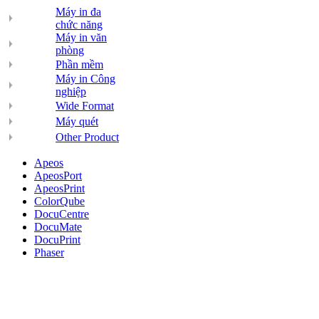
Máy in đa
chức năng
Máy in văn
phòng
Phần mềm
Máy in Công
nghiệp
Wide Format
Máy quét
Other Product
Apeos
ApeosPort
ApeosPrint
ColorQube
DocuCentre
DocuMate
DocuPrint
Phaser