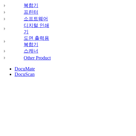
복합기
프린터
소프트웨어
디지털 인쇄
기
도면 출력용
복합기
스캐너
Other Product
DocuMate
DocuScan