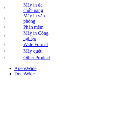
Máy in đa
chức năng
Máy in văn
phòng
Phần mềm
Máy in Công
nghiệp
Wide Format
Máy quét
Other Product
ApeosWide
DocuWide