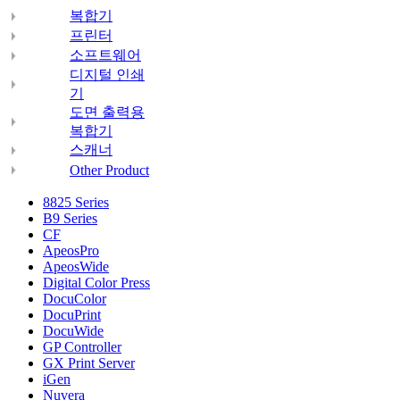
복합기
프린터
소프트웨어
디지털 인쇄
기
도면 출력용
복합기
스캐너
Other Product
8825 Series
B9 Series
CF
ApeosPro
ApeosWide
Digital Color Press
DocuColor
DocuPrint
DocuWide
GP Controller
GX Print Server
iGen
Nuvera