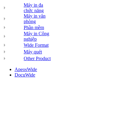
Máy in đa
chức năng
Máy in văn
phòng
Phần mềm
Máy in Công
nghiệp
Wide Format
Máy quét
Other Product
ApeosWide
DocuWide