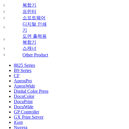
복합기
프린터
소프트웨어
디지털 인쇄
기
도면 출력용
복합기
스캐너
Other Product
8825 Series
B9 Series
CF
ApeosPro
ApeosWide
Digital Color Press
DocuColor
DocuPrint
DocuWide
GP Controller
GX Print Server
iGen
Nuvera