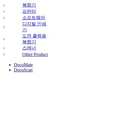
복합기
프린터
소프트웨어
디지털 인쇄
기
도면 출력용
복합기
스캐너
Other Product
DocuMate
DocuScan