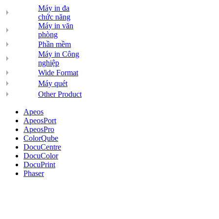
Máy in đa
chức năng
Máy in văn
phòng
Phần mềm
Máy in Công
nghiệp
Wide Format
Máy quét
Other Product
Apeos
ApeosPort
ApeosPro
ColorQube
DocuCentre
DocuColor
DocuPrint
Phaser