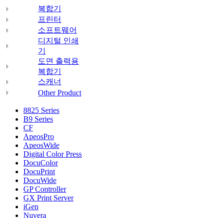
복합기
프린터
소프트웨어
디지털 인쇄
기
도면 출력용
복합기
스캐너
Other Product
8825 Series
B9 Series
CF
ApeosPro
ApeosWide
Digital Color Press
DocuColor
DocuPrint
DocuWide
GP Controller
GX Print Server
iGen
Nuvera