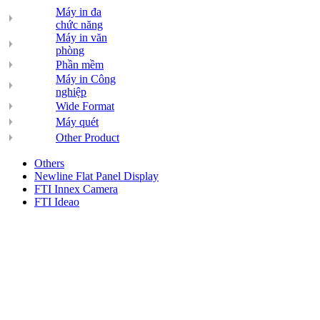
Máy in đa
chức năng
Máy in văn
phòng
Phần mềm
Máy in Công
nghiệp
Wide Format
Máy quét
Other Product
Others
Newline Flat Panel Display
FTI Innex Camera
FTI Ideao