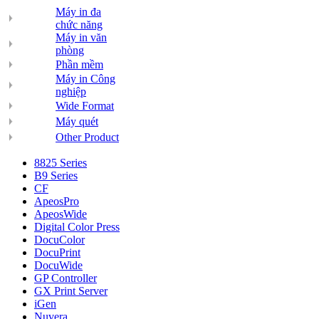
Máy in đa
chức năng
Máy in văn
phòng
Phần mềm
Máy in Công
nghiệp
Wide Format
Máy quét
Other Product
8825 Series
B9 Series
CF
ApeosPro
ApeosWide
Digital Color Press
DocuColor
DocuPrint
DocuWide
GP Controller
GX Print Server
iGen
Nuvera