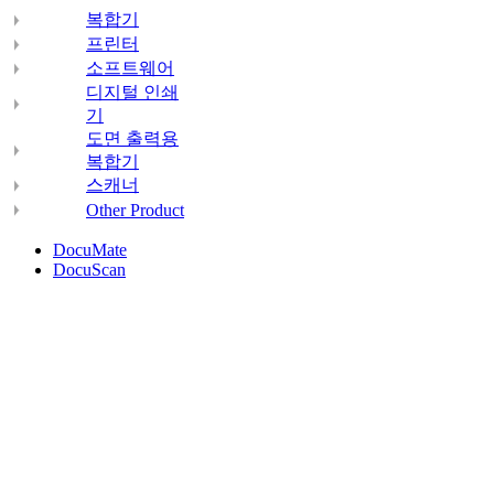
복합기
프린터
소프트웨어
디지털 인쇄
기
도면 출력용
복합기
스캐너
Other Product
DocuMate
DocuScan