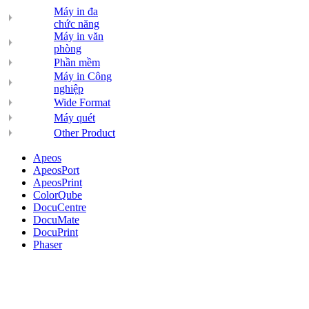
Máy in đa
chức năng
Máy in văn
phòng
Phần mềm
Máy in Công
nghiệp
Wide Format
Máy quét
Other Product
Apeos
ApeosPort
ApeosPrint
ColorQube
DocuCentre
DocuMate
DocuPrint
Phaser