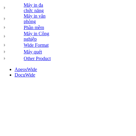
Máy in đa
chức năng
Máy in văn
phòng
Phần mềm
Máy in Công
nghiệp
Wide Format
Máy quét
Other Product
ApeosWide
DocuWide